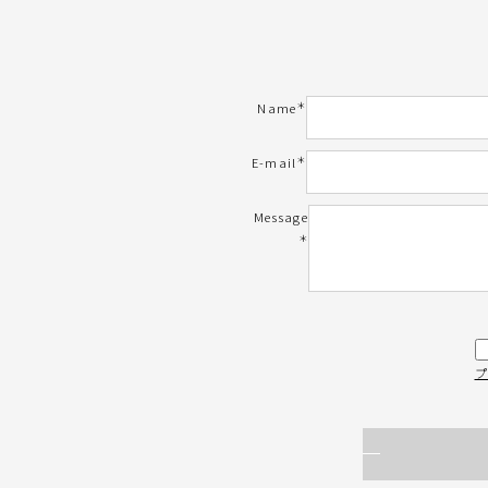
＊
Name
＊
E-mail
Message
＊
プ